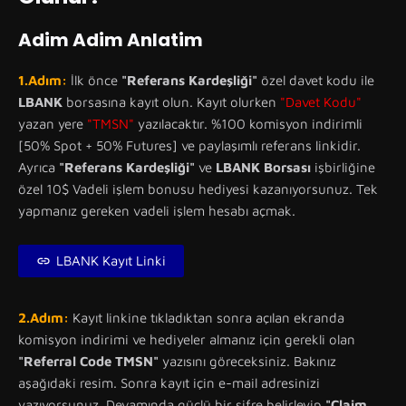
Adim Adim Anlatim
1.Adım:
İlk önce
"Referans Kardeşliği"
özel davet kodu ile
LBANK
borsasına kayıt olun. Kayıt olurken
"Davet Kodu"
yazan yere
"TMSN"
yazılacaktır. %100 komisyon indirimli
[50% Spot + 50% Futures] ve paylaşımlı referans linkidir.
Ayrıca
"Referans Kardeşliği"
ve
LBANK Borsası
işbirliğine
özel 10$ Vadeli işlem bonusu hediyesi kazanıyorsunuz. Tek
yapmanız gereken vadeli işlem hesabı açmak.
LBANK Kayıt Linki
2.Adım:
Kayıt linkine tıkladıktan sonra açılan ekranda
komisyon indirimi ve hediyeler almanız için gerekli olan
"Referral Code TMSN"
yazısını göreceksiniz. Bakınız
aşağıdaki resim. Sonra kayıt için e-mail adresinizi
yazıyorsunuz. Devamında güçlü bir şifre belirleyip
"Claim