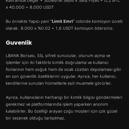
Kavramsal Değer = Sözleşme Sayısı x Satış Fiyatı = 0,2 BTC
x 40.000 = 8.000 USDT
Bu örnekte Yapıcı yani
"Limit Emri"
rolünde komisyon ücreti
olarak: 8.000 x %0.02 = 1,6 USDT komisyon ödersiniz.
Guvenlik
LBANK Borsası, SSL şifreli sunucular, oturum açma ve
işlemler için iki faktörlü kimlik doğrulama ve kullanıcı
fonlarının hem soğuk hem de sıcak cüzdan depolaması gibi
en son güvenlik özelliklerini uygular. Ayrıca, her kullanıcı,
kendilerine sunulan hizmetlerle eşit muamele görürler.
Ayrıca, kullanıcıların herhangi bir kimlik bilgisi göndermeleri
gerekmez ve platformlarında işlem yaparken anonim
kalabilirler. Bu özelliği arayan çoğu müşteri için çok güzel
bir seçenek olduğu tartışılmaz.