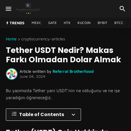
TRENDS
MEXC
GATE
HTX
KUCOIN
BYBIT
BTCC
Home
cryptocurrency-articles
Tether USDT Nedir? Makas
Farkı Olmadan Dolar Almak
Article written by
Referral Brotherhood
June 04, 2024
Bu yazımızda Tether yani USDT'nin ne olduğunu ve ne işe
yaradığını öğreneceğiz.
Table of Contents