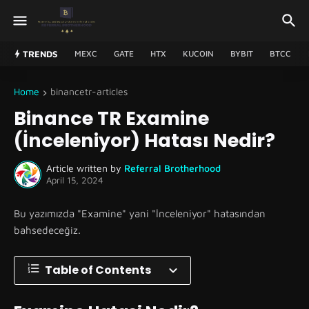
TRENDS
MEXC
GATE
HTX
KUCOIN
BYBIT
BTCC
Home
binancetr-articles
Binance TR Examine
(İnceleniyor) Hatası Nedir?
Article written by
Referral Brotherhood
April 15, 2024
Bu yazımızda "Examine" yani "İnceleniyor" hatasından
bahsedeceğiz.
Table of Contents