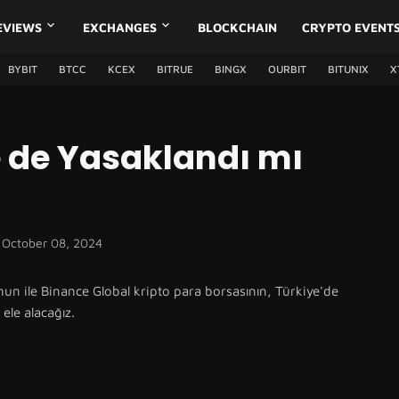
EVIEWS
EXCHANGES
BLOCKCHAIN
CRYPTO EVENT
BYBIT
BTCC
KCEX
BITRUE
BINGX
OURBIT
BITUNIX
X
 de Yasaklandı mı
October 08, 2024
nun ile Binance Global kripto para borsasının, Türkiye'de
ele alacağız.