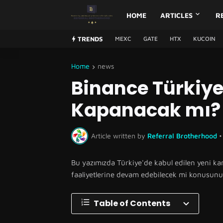
HOME
ARTICLES
R
TRENDS
MEXC
GATE
HTX
KUCOIN
Home
news
Binance Türkiye
Kapanacak mı?
Article written by
Referral Brotherhood
•
Bu yazımızda Türkiye'de kabul edilen yeni ka
faaliyetlerine devam edebilecek mi konusunu 
Table of Contents