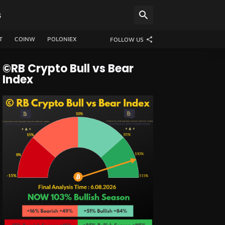
S
T
COINW
POLONIEX
FOLLOW US
©RB Crypto Bull vs Bear
Index