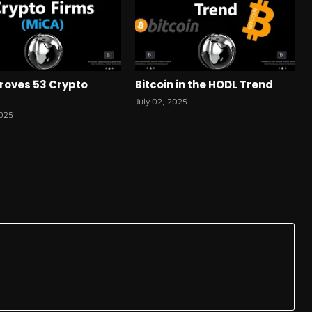
roves 53 Crypto
Bitcoin in the HODL Trend
July 02, 2025
2025