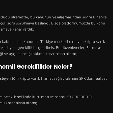
ulunduğu ülkemizde, bu kanunun yasalaşmasından sonra Binance
r çok soru sorulmaya başlandı. Bizde platformumuzda bu konu
yazmaya karar verdik.
bul edilen kanun ile Türkiye merkezli olmayan kripto varlık
çeşitli yeni gereklilikler getirilmiş. Bu düzenlemeler, Sermaye
ği ve uygulanacağı hükmü karar altına alınmış.
nemli Gereklilikler Neler?
steyen tüm kripto varlık hizmet sağlayıcılarının SPK'dan faaliyet
nim ortaklık şeklinde kurulması ve asgari 50.000.000 TL
ü karar altına alınmış.