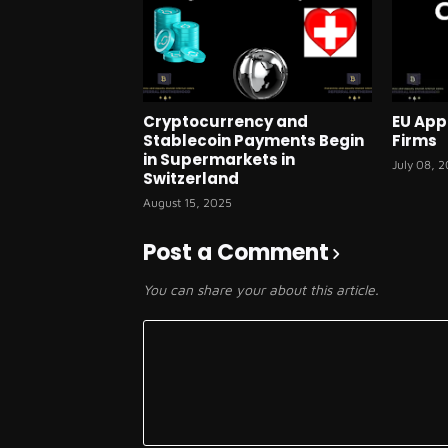
Cryptocurrency and
EU App
Stablecoin Payments Begin
Firms
in Supermarkets in
July 08, 
Switzerland
August 15, 2025
Post a Comment
You can share your about this article.